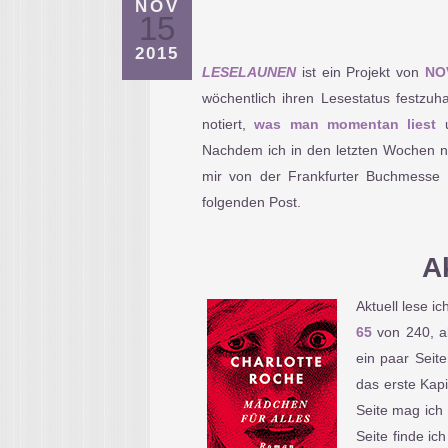
NOV
15
2015
LESELAUNEN
ist ein Projekt von
NO
wöchentlich ihren Lesestatus festzuh
notiert,
was man momentan liest
Nachdem ich in den letzten Wochen nic
mir von der Frankfurter Buchmesse m
folgenden Post.
A
Aktuell lese i
65
von 240, a
ein paar Seit
das erste Kapi
Seite mag ich 
Seite finde i