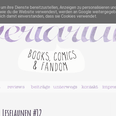
m ihre Dienste bereitzustellen, Anzeigen zu personalisieren un
r, wie du die Website verwendest, werden an Google weitergegeb
dich damit einverstanden, dass sie Cookies verwendet.
Leselaunen #12