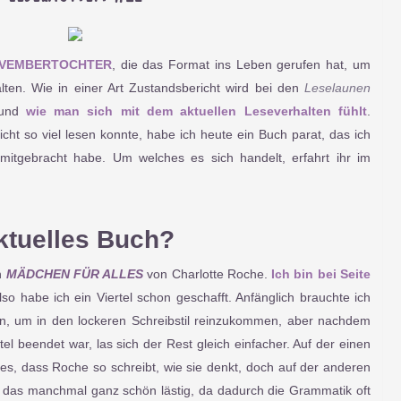
VEMBERTOCHTER
, die das Format ins Leben gerufen hat, um
alten. Wie in einer Art Zustandsbericht wird bei den
Leselaunen
und
wie man sich mit dem aktuellen Leseverhalten fühlt
.
ht so viel lesen konnte, habe ich heute ein Buch parat, das ich
itgebracht habe. Um welches es sich handelt, erfahrt ihr im
ktuelles Buch?
ch
MÄDCHEN FÜR ALLES
von Charlotte Roche.
Ich bin bei Seite
lso habe ich ein Viertel schon geschafft. Anfänglich brauchte ich
en, um in den lockeren Schreibstil reinzukommen, aber nachdem
tel beendet war, las sich der Rest gleich einfacher. Auf der einen
es, dass Roche so schreibt, wie sie denkt, doch auf der anderen
ch das manchmal ganz schön lästig, da dadurch die Grammatik oft