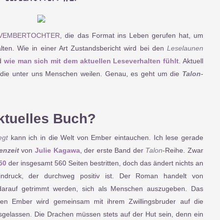
VEMBERTOCHTER
, die das Format ins Leben gerufen hat, um
alten. Wie in einer Art Zustandsbericht wird bei den
Leselaunen
d
wie man sich mit dem aktuellen Leseverhalten fühlt
. Aktuell
 die unter uns Menschen weilen. Genau, es geht um die
Talon
-
ktuelles Buch?
egt
kann ich in die Welt von Ember eintauchen. Ich lese gerade
enzeit
von
Julie Kagawa
, der erste Band der
Talon
-Reihe. Zwar
50
der insgesamt 560 Seiten bestritten, doch das ändert nichts an
indruck, der durchweg positiv ist. Der Roman handelt von
darauf getrimmt werden, sich als Menschen auszugeben. Das
n Ember wird gemeinsam mit ihrem Zwillingsbruder auf die
osgelassen. Die Drachen müssen stets auf der Hut sein, denn ein