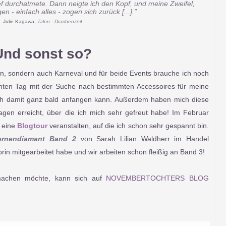
f durchatmete. Dann neigte ich den Kopf, und meine Zweifel,
n - einfach alles - zogen sich zurück [...].
”
Julie Kagawa,
Talon - Drachenzeit
Und sonst so?
an, sondern auch Karneval und für beide Events brauche ich noch
ten Tag mit der Suche nach bestimmten Accessoires für meine
ich damit ganz bald anfangen kann. Außerdem haben mich diese
agen erreicht, über die ich mich sehr gefreut habe! Im Februar
n eine
Blogtour
veranstalten, auf die ich schon sehr gespannt bin.
ernendiamant Band 2
von Sarah Lilian Waldherr im Handel
orin mitgearbeitet habe und wir arbeiten schon fleißig an Band 3!
achen möchte, kann sich auf
NOVEMBERTOCHTERS BLOG