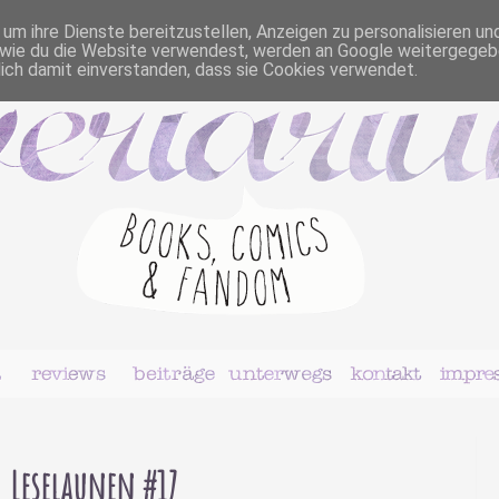
m ihre Dienste bereitzustellen, Anzeigen zu personalisieren un
r, wie du die Website verwendest, werden an Google weitergegeb
dich damit einverstanden, dass sie Cookies verwendet.
Leselaunen #17