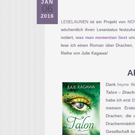
JAN
06
2016
LESELAUNEN
ist ein Projekt von
NO
wöchentlich ihren Lesestatus festzuh
notiert,
was man momentan liest
un
lese ich einen Roman über Drachen,
Reihe von Julie Kagawa!
A
Dank
heyne fli
Talon – Drach
habe ich erst
1
meinem Erste
Drachen, die 
Drachenmädche
Gesellschaft l