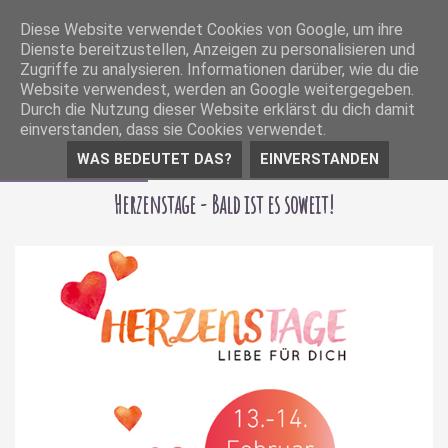
Diese Website verwendet Cookies von Google, um ihre
Dienste bereitzustellen, Anzeigen zu personalisieren und
Zugriffe zu analysieren. Informationen darüber, wie du die
Website verwendest, werden an Google weitergegeben.
Durch die Nutzung dieser Website erklärst du dich damit
einverstanden, dass sie Cookies verwendet.
WAS BEDEUTET DAS?
EINVERSTANDEN
10 Februar 2016
Herzenstage - Bald ist es soweit!