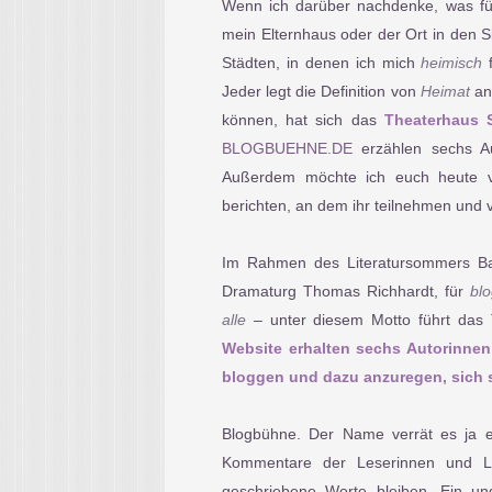
Wenn ich darüber nachdenke, was fü
mein Elternhaus oder der Ort in den Si
Städten, in denen ich mich
heimisch
f
Jeder legt die Definition von
Heimat
an
können, hat sich das
Theaterhaus S
BLOGBUEHNE.DE
erzählen sechs Au
Außerdem möchte ich euch heute
berichten, an dem ihr teilnehmen und v
Im Rahmen des Literatursommers Bad
Dramaturg Thomas Richhardt, für
bl
alle
– unter diesem Motto führt das T
Website erhalten sechs Autorinnen
bloggen und dazu anzuregen, sich s
Blogbühne. Der Name verrät es ja eig
Kommentare der Leserinnen und Le
geschriebene Worte bleiben. Ein u