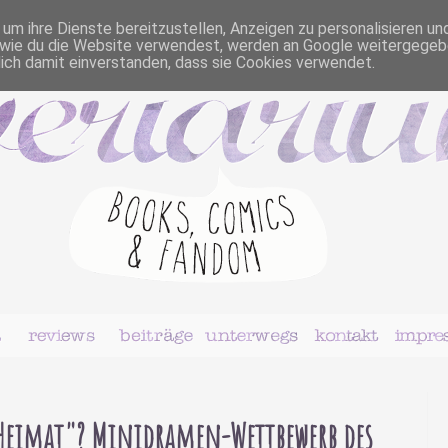
m ihre Dienste bereitzustellen, Anzeigen zu personalisieren un
r, wie du die Website verwendest, werden an Google weitergegeb
dich damit einverstanden, dass sie Cookies verwendet.
"Heimat"? Minidramen-Wettbewerb des