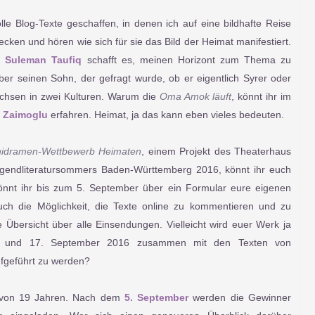
le Blog-Texte geschaffen, in denen ich auf eine bildhafte Reise
en und hören wie sich für sie das Bild der Heimat manifestiert.
or
Suleman Taufiq
schafft es, meinen Horizont zum Thema zu
ber seinen Sohn, der gefragt wurde, ob er eigentlich Syrer oder
achsen in zwei Kulturen. Warum die
Oma Amok läuft
, könnt ihr im
 Zaimoglu
erfahren. Heimat, ja das kann eben vieles bedeuten.
nidramen-Wettbewerb Heimaten
, einem Projekt des Theaterhaus
ugendliteratursommers Baden-Württemberg 2016, könnt ihr euch
nnt ihr bis zum 5. September über ein Formular eure eigenen
auch die Möglichkeit, die Texte online zu kommentieren und zu
e Übersicht über alle Einsendungen. Vielleicht wird euer Werk ja
6. und 17. September 2016 zusammen mit den Texten von
aufgeführt zu werden?
r von 19 Jahren. Nach dem
5. September
werden die Gewinner