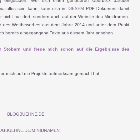
ng eingeladen. Wer sich einen genaueren Überblick darüber
ma alles sein kann, kann sich in
DIESEM
PDF-Dokument damit
hr nicht nur dort, sondern auch auf der Website des Minidramen-
V
des Wettbewerbes aus dem Jahre 2014 und unter dem Punkt
uch bereits eingegangene Texte aus diesem Jahr ansehen.
m Stöbern und freue mich schon auf die Ergebnisse des
der mich auf die Projekte aufmerksam gemacht hat!
BLOGBUEHNE.DE
OGBUEHNE.DE/MINIDRAMEN