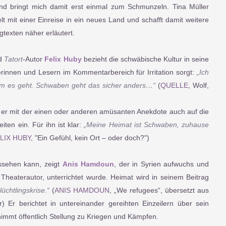
d bringt mich damit erst einmal zum Schmunzeln. Tina Müller
lt mit einer Einreise in ein neues Land und schafft damit weitere
gtexten näher erläutert.
nd
Tatort
-Autor
Felix Huby
bezieht die schwäbische Kultur in seine
rinnen und Lesern im Kommentarbereich für Irritation sorgt:
„Ich
m es geht. Schwaben geht das sicher anders…“
(
QUELLE
, Wolf,
t er mit der einen oder anderen amüsanten Anekdote auch auf die
iten ein. Für ihn ist klar:
„Meine Heimat ist Schwaben, zuhause
LIX HUBY
, "Ein Gefühl, kein Ort – oder doch?")
ssehen kann, zeigt
Anis Hamdoun
, der in Syrien aufwuchs und
Theaterautor, unterrichtet wurde. Heimat wird in seinem Beitrag
lüchtlingskrise.“
(
ANIS HAMDOUN
, „We refugees“, übersetzt aus
 Er berichtet in untereinander gereihten Einzeilern über sein
 nimmt öffentlich Stellung zu Kriegen und Kämpfen.