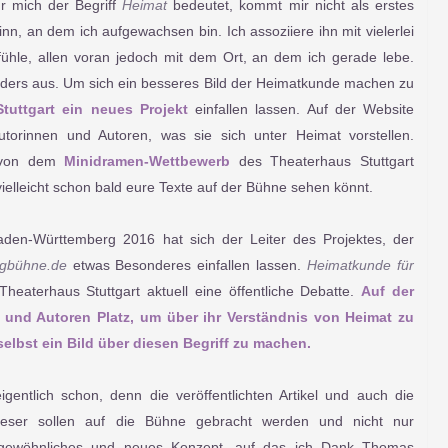
r mich der Begriff
Heimat
bedeutet, kommt mir nicht als erstes
nn, an dem ich aufgewachsen bin. Ich assoziiere ihn mit vielerlei
ühle, allen voran jedoch mit dem Ort, an dem ich gerade lebe.
ders aus. Um sich ein besseres Bild der Heimatkunde machen zu
tuttgart ein neues Projekt
einfallen lassen. Auf der Website
torinnen und Autoren, was sie sich unter Heimat vorstellen.
 von dem
Minidramen-Wettbewerb
des Theaterhaus Stuttgart
ielleicht schon bald eure Texte auf der Bühne sehen könnt.
en-Württemberg 2016 hat sich der Leiter des Projektes, der
ogbühne.de
etwas Besonderes einfallen lassen.
Heimatkunde für
heaterhaus Stuttgart aktuell eine öffentliche Debatte.
Auf der
 und Autoren Platz, um über ihr Verständnis von Heimat zu
elbst ein Bild über diesen Begriff zu machen.
entlich schon, denn die veröffentlichten Artikel und auch die
ser sollen auf die Bühne gebracht werden und nicht nur
ngewöhnliches und neues Konzept, auf das ich Dank Thomas