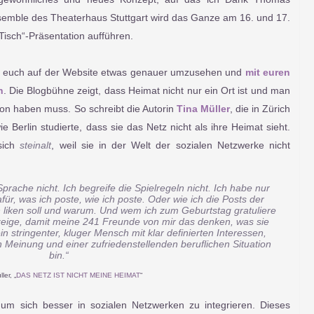
emble des Theaterhaus Stuttgart wird das Ganze am 16. und 17.
isch“-Präsentation aufführen.
 um euch auf der Website etwas genauer umzusehen und
mit euren
n
. Die Blogbühne zeigt, dass Heimat nicht nur ein Ort ist und man
von haben muss. So schreibt die Autorin
Tina Müller
, die in Zürich
Berlin studierte, dass sie das Netz nicht als ihre Heimat sieht.
sich
steinalt
, weil sie in der Welt der sozialen Netzwerke nicht
rache nicht. Ich begreife die Spielregeln nicht. Ich habe nur
ür, was ich poste, wie ich poste. Oder wie ich die Posts der
liken soll und warum. Und wem ich zum Geburtstag gratuliere
 zeige, damit meine 241 Freunde von mir das denken, was sie
n stringenter, kluger Mensch mit klar definierten Interessen,
en Meinung und einer zufriedenstellenden beruflichen Situation
bin.“
ler, „
DAS NETZ IST NICHT MEINE HEIMAT
“
 um sich besser in sozialen Netzwerken zu integrieren. Dieses