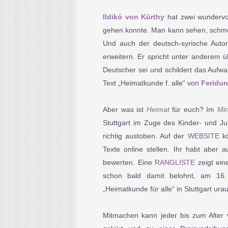
Ildikó von Kürthy
hat zwei wundervol
gehen konnte. Man kann sehen, schmeck
Und auch der deutsch-syrische Aut
erweitern. Er spricht unter anderem ü
Deutscher sei und schildert das Aufw
Text „Heimatkunde f. alle“ von
Feridun
Aber was ist
Heimat
für euch? Im
Mi
Stuttgart im Zuge des Kinder- und J
richtig austoben. Auf der
WEBSITE
kö
Texte online stellen. Ihr habt aber 
bewerten. Eine
RANGLISTE
zeigt ein
schon bald damit belohnt, am 1
„Heimatkunde für alle“ in Stuttgart ur
Mitmachen kann jeder bis zum Alte