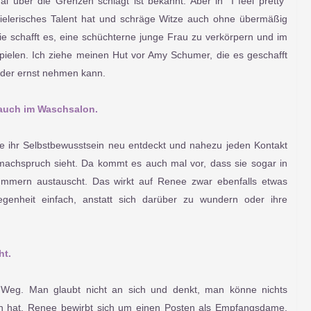
er die Grenzen schlägt ist bekannt. Aber in "I feel pretty"
spielerisches Talent hat und schräge Witze auch ohne übermäßig
Sie schafft es, eine schüchterne junge Frau zu verkörpern und im
elen. Ich ziehe meinen Hut vor Amy Schumer, die es geschafft
ieder ernst nehmen kann.
auch im Waschsalon.
 sie ihr Selbstbewusstsein neu entdeckt und nahezu jeden Kontakt
machspruch sieht. Da kommt es auch mal vor, dass sie sogar in
mern austauscht. Das wirkt auf Renee zwar ebenfalls etwas
egenheit einfach, anstatt sich darüber zu wundern oder ihre
ht.
 Weg. Man glaubt nicht an sich und denkt, man könne nichts
 hat. Renee bewirbt sich um einen Posten als Empfangsdame.