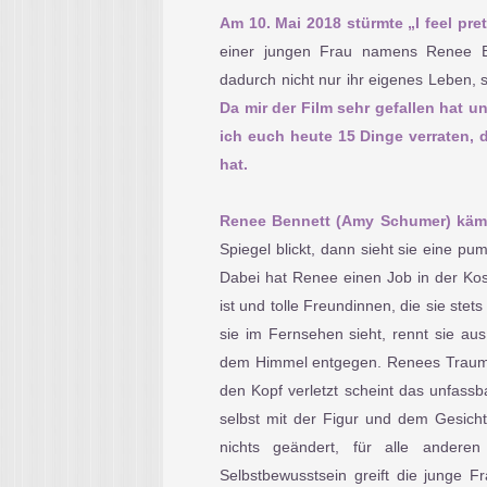
Am 10. Mai 2018 stürmte „I feel pre
einer jungen Frau namens Renee Be
dadurch nicht nur ihr eigenes Leben, 
Da mir der Film sehr gefallen hat u
ich euch heute 15 Dinge verraten, d
hat.
Renee Bennett (Amy Schumer) kämpf
Spiegel blickt, dann sieht sie eine pu
Dabei hat Renee einen Job in der Kosm
ist und tolle Freundinnen, die sie stet
sie im Fernsehen sieht, rennt sie a
dem Himmel entgegen. Renees Traum? 
den Kopf verletzt scheint das unfassba
selbst mit der Figur und dem Gesicht
nichts geändert, für alle andere
Selbstbewusstsein greift die junge 