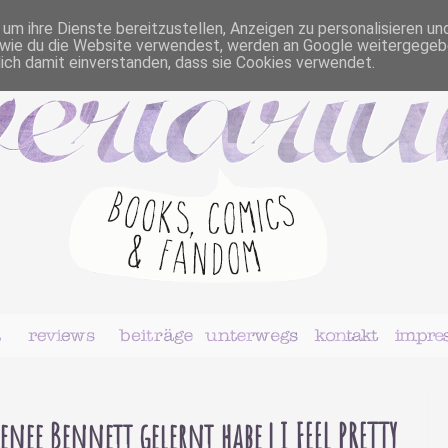
m ihre Dienste bereitzustellen, Anzeigen zu personalisieren un
r, wie du die Website verwendest, werden an Google weitergegeb
dich damit einverstanden, dass sie Cookies verwendet.
enee Bennett gelernt habe | I FEEL PRETTY