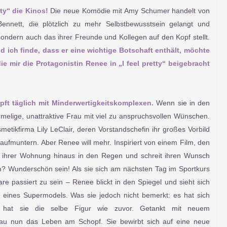
tty“ die Kinos!
Die neue Komödie mit Amy Schumer handelt von
nnett, die plötzlich zu mehr Selbstbewusstsein gelangt und
sondern auch das ihrer Freunde und Kollegen auf den Kopf stellt.
nd ich finde, dass er eine wichtige Botschaft enthält, möchte
ie mir die Protagonistin Renee in „I feel pretty“ beigebracht
t täglich mit Minderwertigkeitskomplexen.
Wenn sie in den
mmelige, unattraktive Frau mit viel zu anspruchsvollen Wünschen.
etikfirma Lily LeClair, deren Vorstandschefin ihr großes Vorbild
s aufmuntern. Aber Renee will mehr. Inspiriert von einem Film, den
us ihrer Wohnung hinaus in den Regen und schreit ihren Wunsch
Wunderschön sein! Als sie sich am nächsten Tag im Sportkurs
re passiert zu sein – Renee blickt in den Spiegel und sieht sich
 eines Supermodels. Was sie jedoch nicht bemerkt: es hat sich
n hat sie die selbe Figur wie zuvor. Getankt mit neuem
Frau nun das Leben am Schopf. Sie bewirbt sich auf eine neue