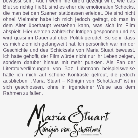
bewusst sein. Auch wenn nie direkt gezeigt wird, wie das
Blut so richtig fließt, sind es eher die emotionalen Schocks,
die man bei den Szenen stattdessen erleidet. Die sind nicht
ohne! Vielmehr habe ich mich jedoch gefragt, ob man in
dem Alter überhaupt verstehen kann, was sich im Film
abspielt. Hier werden zahlreiche Intrigen gesponnen und es
wird quasi im Dauerlauf über Politik geredet. So sehr, dass
es mich ziemlich gelangweilt hat. Ich persönlich war mir der
Geschichte und des Schicksals von Maria Stuart bewusst.
Ich hatte gehofft, der Film würde nicht nur ihr Leben zeigen,
sondern darüber hinaus mit mehr punkten. Als Fan der
Literaturverfilmungen von Baz Luhrmann beispielsweise
hatte ich mich auf schöne Kontraste gefreut, die jedoch
ausblieben. „Maria Stuart – Königin von Schottland“ ist in
sich geschlossen, ohne in irgendeiner Weise aus dem
Rahmen zu fallen.