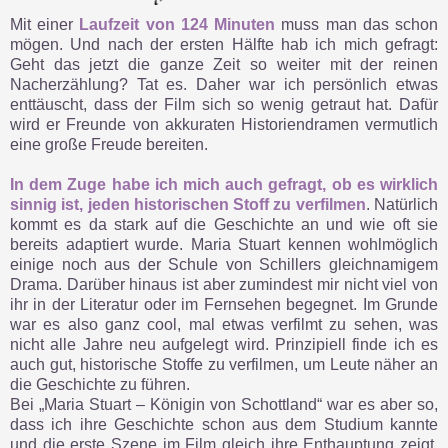
Mit einer
Laufzeit von 124 Minuten
muss man das schon
mögen. Und nach der ersten Hälfte hab ich mich gefragt:
Geht das jetzt die ganze Zeit so weiter mit der reinen
Nacherzählung? Tat es. Daher war ich persönlich etwas
enttäuscht, dass der Film sich so wenig getraut hat. Dafür
wird er Freunde von akkuraten Historiendramen vermutlich
eine große Freude bereiten.
In dem Zuge habe ich mich auch gefragt, ob es wirklich
sinnig ist, jeden historischen Stoff zu verfilmen
. Natürlich
kommt es da stark auf die Geschichte an und wie oft sie
bereits adaptiert wurde. Maria Stuart kennen wohlmöglich
einige noch aus der Schule von Schillers gleichnamigem
Drama. Darüber hinaus ist aber zumindest mir nicht viel von
ihr in der Literatur oder im Fernsehen begegnet. Im Grunde
war es also ganz cool, mal etwas verfilmt zu sehen, was
nicht alle Jahre neu aufgelegt wird. Prinzipiell finde ich es
auch gut, historische Stoffe zu verfilmen, um Leute näher an
die Geschichte zu führen.
Bei „Maria Stuart – Königin von Schottland“ war es aber so,
dass ich ihre Geschichte schon aus dem Studium kannte
und die erste Szene im Film gleich ihre Enthauptung zeigt.