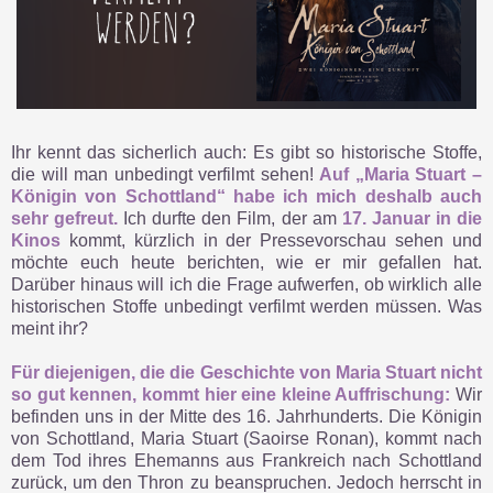
Ihr kennt das sicherlich auch: Es gibt so historische Stoffe,
die will man unbedingt verfilmt sehen!
Auf „Maria Stuart –
Königin von Schottland“ habe ich mich deshalb auch
sehr gefreut.
Ich durfte den Film, der am
17. Januar in die
Kinos
kommt, kürzlich in der Pressevorschau sehen und
möchte euch heute berichten, wie er mir gefallen hat.
Darüber hinaus will ich die Frage aufwerfen, ob wirklich alle
historischen Stoffe unbedingt verfilmt werden müssen. Was
meint ihr?
Für diejenigen, die die Geschichte von Maria Stuart nicht
so gut kennen, kommt hier eine kleine Auffrischung:
Wir
befinden uns in der Mitte des 16. Jahrhunderts. Die Königin
von Schottland, Maria Stuart (Saoirse Ronan), kommt nach
dem Tod ihres Ehemanns aus Frankreich nach Schottland
zurück, um den Thron zu beanspruchen. Jedoch herrscht in