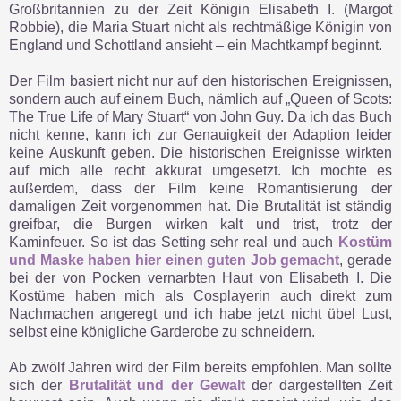
Großbritannien zu der Zeit Königin Elisabeth I. (Margot
Robbie), die Maria Stuart nicht als rechtmäßige Königin von
England und Schottland ansieht – ein Machtkampf beginnt.
Der Film basiert nicht nur auf den historischen Ereignissen,
sondern auch auf einem Buch, nämlich auf „Queen of Scots:
The True Life of Mary Stuart“ von John Guy. Da ich das Buch
nicht kenne, kann ich zur Genauigkeit der Adaption leider
keine Auskunft geben. Die historischen Ereignisse wirkten
auf mich alle recht akkurat umgesetzt. Ich mochte es
außerdem, dass der Film keine Romantisierung der
damaligen Zeit vorgenommen hat. Die Brutalität ist ständig
greifbar, die Burgen wirken kalt und trist, trotz der
Kaminfeuer. So ist das Setting sehr real und auch
Kostüm
und Maske haben hier einen guten Job gemacht
, gerade
bei der von Pocken vernarbten Haut von Elisabeth I. Die
Kostüme haben mich als Cosplayerin auch direkt zum
Nachmachen angeregt und ich habe jetzt nicht übel Lust,
selbst eine königliche Garderobe zu schneidern.
Ab zwölf Jahren wird der Film bereits empfohlen. Man sollte
sich der
Brutalität und der Gewalt
der dargestellten Zeit