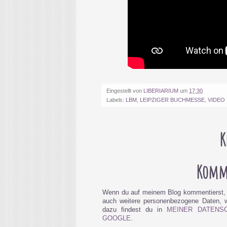
Eingestellt von
LIBERIARIUM
um
17:30
Labels:
LBM
,
LEIPZIGER BUCHMESSE
,
VIDEO
K
Komme
Wenn du auf meinem Blog kommentierst, 
auch weitere personenbezogene Daten, wi
dazu findest du in
MEINER DATENS
GOOGLE
.