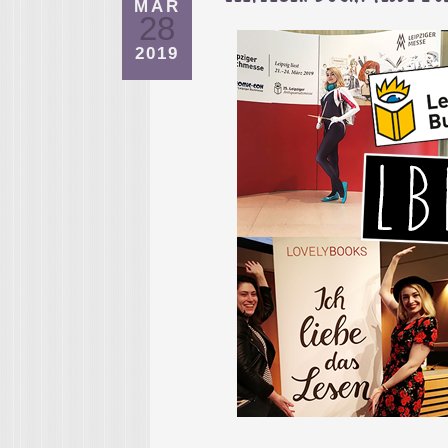
MÄR
28
2019