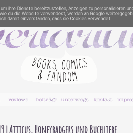
m ihre Dienste bereitzustellen, Anzeigen zu personalisieren un
r, wie du die Website verwendest, werden an Google weitergegeb
dich damit einverstanden, dass sie Cookies verwendet.
19 | Atticus, Honeybadgers und Buchliebe