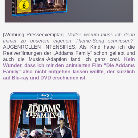
[Werbung Presseexemplar]
„Mutter, warum muss ich denn
immer zu unserem eigenen Theme-Song schnipsen?“
AUGENROLLEN INTENSIFIES. Als Kind habe ich die
Realverfilmungen der „Addams Family“ schon geliebt und
auch die Musical-Adaption fand ich ganz cool.
Kein
Wunder, dass ich mir den animierten Film "Die Addams
Family" also nicht entgehen lassen wollte, der kürzlich
auf Blu-ray und DVD erschienen ist.