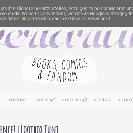
m ihre Dienste bereitzustellen, Anzeigen zu personalisieren un
r, wie du die Website verwendest, werden an Google weitergegeb
dich damit einverstanden, dass sie Cookies verwendet.
ience! | Lootbox Juni