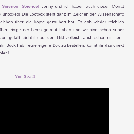
 Science! Science!
Jenny und ich haben auch diesen Monat
x unboxed! Die Lootbox steht ganz im Zeichen der Wissenschaft:
eichen über die Köpfe gezaubert hat. Es gab wieder reichlich
über einige der Items gefreut haben und wir sind schon super
i gefällt. Seht ihr auf dem Bild vielleicht auch schon ein Item,
 ihr Bock habt, eure
eigene Box zu bestellen, könnt ihr das direkt
olen!
Viel Spaß!