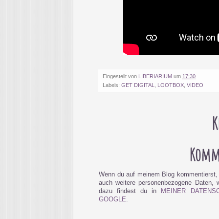
Eingestellt von
LIBERIARIUM
um
17:30
Labels:
GET DIGITAL
,
LOOTBOX
,
VIDEO
K
Komme
Wenn du auf meinem Blog kommentierst, 
auch weitere personenbezogene Daten, wi
dazu findest du in
MEINER DATENS
GOOGLE
.