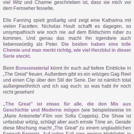
viel Witz und Charme geschrieben ist, dass sie mich vor
dem Fernseher fesselte.
Elle Fanning spielt großartig und zeigt eine Katharina mit
vielen Facetten. Nicholas Hoult schafft es dagegen, so
unsympathisch wie noch nie auf dem Bildschirm rüber zu
kommen. Und genau das macht ihn irgendwie auch
liebenswürdig als Peter.
Die beiden haben eine tolle
Chemie und man merkt richtig, wie viel Herzblut in dieser
Serie steckt.
Beim
Bonusmaterial
könnt ihr euch auf tiefere Einblicke in
„The Great“ freuen. Außerdem gibt es ein witziges Gag Reel
und einen Clip über den Stil der Serie. Der ist nämlich total
außergewöhnlich und ich sag euch: so was habt ihr noch
nicht gesehen!
„The Great“ ist etwas für alle, die den Mix aus
Geschichte und Moderne mögen
(wie beispielsweise im
„Marie Antoinette“-Film von Sofia Coppola). Die Show ist
unfassbar witzig, schlägt aber auch ernste Töne an. Gerade
diese Mischung macht „The Great“ zu einem unglaublichen
Fernseh-Ereignis. Auf jeden Fall eins meiner Highlights in