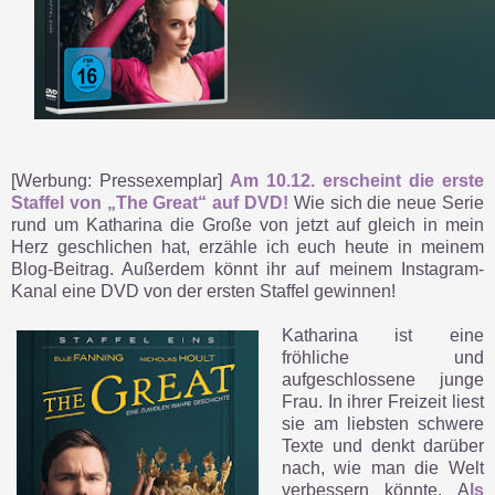
[Werbung: Pressexemplar]
Am 10.12. erscheint die erste
Staffel von „The Great“ auf DVD!
Wie sich die neue Serie
rund um Katharina die Große von jetzt auf gleich in mein
Herz geschlichen hat, erzähle ich euch heute in meinem
Blog-Beitrag. Außerdem könnt ihr auf meinem Instagram-
Kanal eine DVD von der ersten Staffel gewinnen!
Katharina ist eine
fröhliche und
aufgeschlossene junge
Frau. In ihrer Freizeit liest
sie am liebsten schwere
Texte und denkt darüber
nach, wie man die Welt
verbessern könnte. A
ls