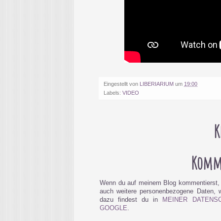
Eingestellt von
LIBERIARIUM
um
19:00
Labels:
VIDEO
K
Komme
Wenn du auf meinem Blog kommentierst, 
auch weitere personenbezogene Daten, wi
dazu findest du in
MEINER DATENS
GOOGLE
.