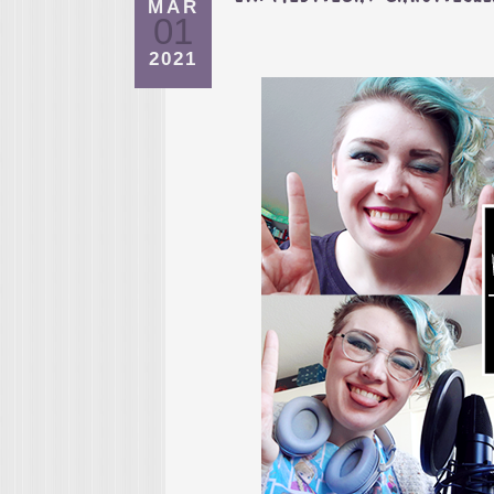
MÄR
01
2021