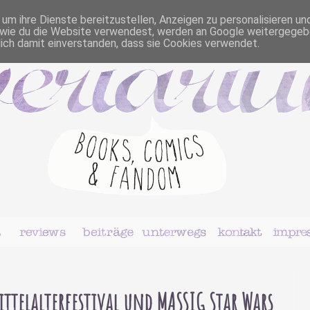
m ihre Dienste bereitzustellen, Anzeigen zu personalisieren un
r, wie du die Website verwendest, werden an Google weitergegeb
dich damit einverstanden, dass sie Cookies verwendet.
ittelalterfestival und MASSIG Star Wars