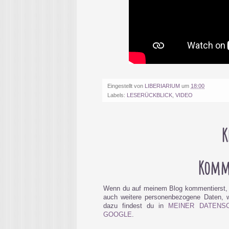
Eingestellt von
LIBERIARIUM
um
18:00
Labels:
LESERÜCKBLICK
,
VIDEO
K
Komme
Wenn du auf meinem Blog kommentierst, 
auch weitere personenbezogene Daten, wi
dazu findest du in
MEINER DATENS
GOOGLE
.