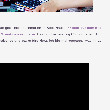
e gibt's nicht nochmal einen Book Haul...
Ihr seht auf dem Bild
en Monat gelesen habe.
Es sind über zwanzig Comics dabei... Uff!
stisches und etwas fürs Herz. Ich bin mal gespannt, was ihr zu