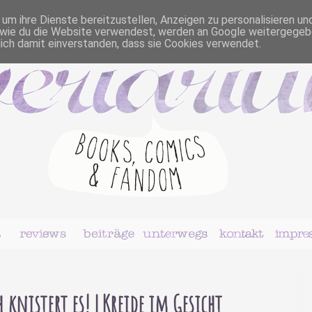
m ihre Dienste bereitzustellen, Anzeigen zu personalisieren un
r, wie du die Website verwendest, werden an Google weitergegeb
dich damit einverstanden, dass sie Cookies verwendet.
 knistert es! | Kreide im Gesicht