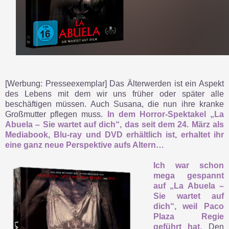
[Werbung: Presseexemplar] Das Älterwerden ist ein Aspekt
des Lebens mit dem wir uns früher oder später alle
beschäftigen müssen. Auch Susana, die nun ihre kranke
Großmutter pflegen muss.
In dem Horror-Spektakel „La
Abuela – Sie wartet auf dich“, das seit dem 24. März als
Mediabook, Blu-ray und DVD erhältlich ist, erhaltet ihr
eine ganz neue Perspektive aufs Altern…
Ich war schon
mega gespannt
auf „La Abuela –
Sie wartet auf
dich“, weil Paco
Plaza Regie
geführt hat.
Den