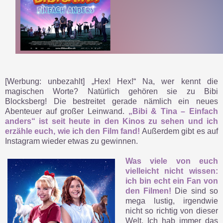
[Werbung: unbezahlt] „Hex! Hex!“ Na, wer kennt die
magischen Worte? Natürlich gehören sie zu Bibi
Blocksberg! Die bestreitet gerade nämlich ein neues
Abenteuer auf großer Leinwand.
„Bibi & Tina – Einfach
anders“ ist seit heute in den Kinos zu sehen und ich
erzähle euch, wie ich den Film fand!
Außerdem gibt es auf
Instagram wieder etwas zu gewinnen.
Was viele von euch
vielleicht nicht wissen:
ich bin echt ein Fan von
den Filmen!
Die sind so
mega lustig, irgendwie
nicht so richtig von dieser
Welt. Ich hab immer das