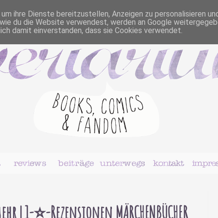
m ihre Dienste bereitzustellen, Anzeigen zu personalisieren un
r, wie du die Website verwendest, werden an Google weitergegeb
dich damit einverstanden, dass sie Cookies verwendet.
ehr | 1-⭐️-Rezensionen MÄRCHENBÜCHER