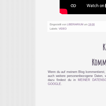
Eingestellt von
LIBERIARIUM
um
19:00
Labels:
VIDEO
K
Komme
Wenn du auf meinem Blog kommentierst, 
auch weitere personenbezogene Daten, wi
dazu findest du in
MEINER DATENS
GOOGLE
.