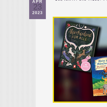
APR
23
2023