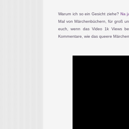
Warum ich so ein Gesicht ziehe?
Na j
Mal von Märchenbüchern, für groß und
euch, wenn das Video 1k Views be
Kommentare, wie das queere Märchenbuc