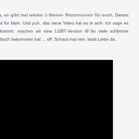
a, es gibt mal wieder 1-Sterne- Rezensionen für euch.
Dieses
 für klein. Und puh, das neue Video hat es in sich. Ich sage es
kommt, machen wir eine LGBT-Version 🤣So viele schlimme
h bekommen hat ... uff. Schaut mal rein, lasst Liebe da .