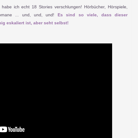
 habe ich echt 18 Stories verschlungen! Hörbücher, Hörspiele,
 Romane ... und, und, und!
Es sind so viele, dass dieser
g eskaliert ist, aber seht selbst!