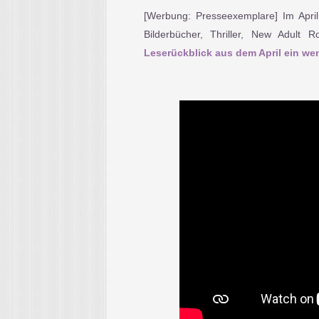
[Werbung: Presseexemplare] Im April
Bilderbücher, Thriller, New Adult
Leserückblick aus dem April ein weni