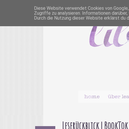
Diese Website verwendet Cookies von Google, u
Zugriffe zu analysieren. Informationen darübe
Durch die Nutzung dieser Website erklärst du 
Leserückblick | BookTo