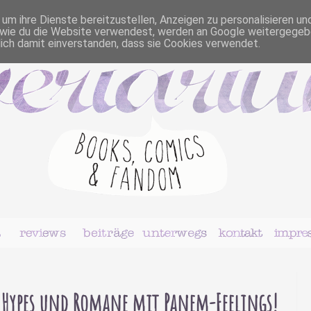
m ihre Dienste bereitzustellen, Anzeigen zu personalisieren un
r, wie du die Website verwendest, werden an Google weitergegeb
dich damit einverstanden, dass sie Cookies verwendet.
k Hypes und Romane mit Panem-Feelings!