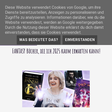
Diese Website verwendet Cookies von Google, um ihre
Dienste bereitzustellen, Anzeigen zu personalisieren und
Zugriffe zu analysieren. Informationen darüber, wie du die
Website verwendest, werden an Google weitergegeben.
Durch die Nutzung dieser Website erklärst du dich damit
einverstanden, dass sie Cookies verwendet.
WAS BEDEUTET DAS?
EINVERSTANDEN
05 Februar 2025
FANTASY Bücher, die ich 2025 kaum erwarten kann!