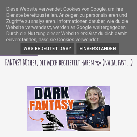
Diese Website verwendet Cookies von Google, um ihre
Dienste bereitzustellen, Anzeigen zu personalisieren und
Zugriffe zu analysieren. Informationen darüber, wie du die
Website verwendest, werden an Google weitergegeben.
Durch die Nutzung dieser Website erklärst du dich damit
einverstanden, dass sie Cookies verwendet.
WAS BEDEUTET DAS?
EINVERSTANDEN
18 März 2026
FANTASY Bücher, die mich begeistert haben ✨ (na ja, fast ...)