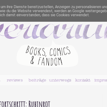
m ihre Dienste bereitzustellen, Anzeigen zu personalisieren un
r, wie du die Website verwendest, werden an Google weitergegeb
dich damit einverstanden, dass sie Cookies verwendet.
fortschritt: Rubinrot