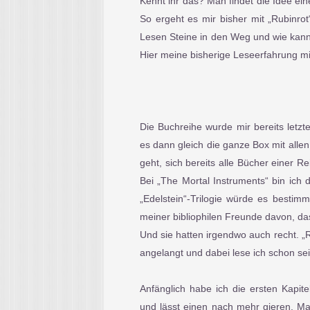
Kennt ihr das? Man findet die Idee ein
So ergeht es mir bisher mit „Rubinro
Lesen Steine in den Weg und wie kann
Hier meine bisherige Leseerfahrung mit
Die Buchreihe wurde mir bereits letz
es dann gleich die ganze Box mit allen
geht, sich bereits alle Bücher einer R
Bei „The Mortal Instruments“ bin ich 
„Edelstein“-Trilogie würde es bestimm
meiner bibliophilen Freunde davon, da
Und sie hatten irgendwo auch recht. „Ru
angelangt und dabei lese ich schon se
Anfänglich habe ich die ersten Kapite
und lässt einen nach mehr gieren. Ma