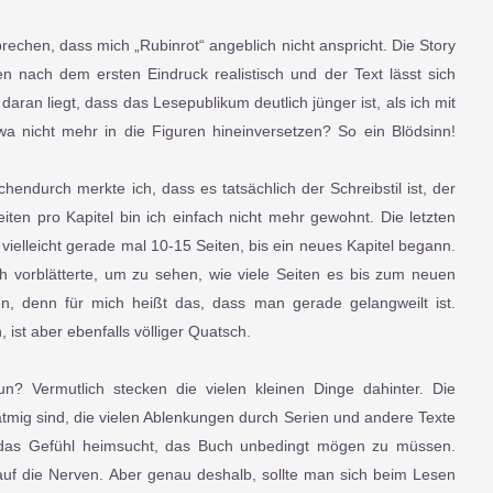
rechen, dass mich „Rubinrot“ angeblich nicht anspricht. Die Story
nen nach dem ersten Eindruck realistisch und der Text lässt sich
aran liegt, dass das Lesepublikum deutlich jünger ist, als ich mit
a nicht mehr in die Figuren hineinversetzen? So ein Blödsinn!
endurch merkte ich, dass es tatsächlich der Schreibstil ist, der
ten pro Kapitel bin ich einfach nicht mehr gewohnt. Die letzten
 vielleicht gerade mal 10-15 Seiten, bis ein neues Kapitel begann.
ch vorblätterte, um zu sehen, wie viele Seiten es bis zum neuen
en, denn für mich heißt das, dass man gerade gelangweilt ist.
, ist aber ebenfalls völliger Quatsch.
? Vermutlich stecken die vielen kleinen Dinge dahinter. Die
atmig sind, die vielen Ablenkungen durch Serien und andere Texte
das Gefühl heimsucht, das Buch unbedingt mögen zu müssen.
 auf die Nerven. Aber genau deshalb, sollte man sich beim Lesen