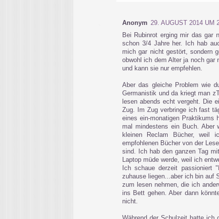
Anonym
29. AUGUST 2014 UM 2
Bei Rubinrot erging mir das gar 
schon 3/4 Jahre her. Ich hab au
mich gar nicht gestört, sondern g
obwohl ich dem Alter ja noch gar 
und kann sie nur empfehlen.
Aber das gleiche Problem wie du
Germanistik und da kriegt man zT
lesen abends echt vergeht. Die e
Zug. Im Zug verbringe ich fast t
eines ein-monatigen Praktikums 
mal mindestens ein Buch. Aber w
kleinen Reclam Bücher, weil i
empfohlenen Bücher von der Leseli
sind. Ich hab den ganzen Tag mit
Laptop müde werde, weil ich entwe
Ich schaue derzeit passionier
zuhause liegen...aber ich bin auf
zum lesen nehmen, die ich anderw
ins Bett gehen. Aber dann könnte
nicht.
Während der Schulzeit hatte ich 