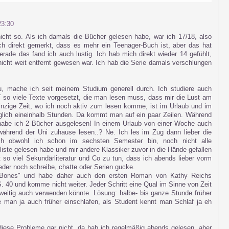
3:30
nicht so. Als ich damals die Bücher gelesen habe, war ich 17/18, also
ch direkt gemerkt, dass es mehr ein Teenager-Buch ist, aber das hat
erade das fand ich auch lustig. Ich hab mich direkt wieder 14 gefühlt,
nicht weit entfernt gewesen war. Ich hab die Serie damals verschlungen
, mache ich seit meinem Studium generell durch. Ich studiere auch
 so viele Texte vorgesetzt, die man lesen muss, dass mir die Lust am
inzige Zeit, wo ich noch aktiv zum lesen komme, ist im Urlaub und im
äglich eineinhalb Stunden. Da kommt man auf ein paar Zeilen. Während
habe ich 2 Bücher ausgelesen! In einem Urlaub von einer Woche auch
ährend der Uni zuhause lesen..? Ne. Ich les im Zug dann lieber die
ch obwohl ich schon im sechsten Semester bin, noch nicht alle
ste gelesen habe und mir andere Klassiker zuvor in die Hände gefallen
 so viel Sekundärliteratur und Co zu tun, dass ich abends lieber vorm
der noch schreibe, chatte oder Serien gucke.
t "Bones" und habe daher auch den ersten Roman von Kathy Reichs
 S. 40 und komme nicht weiter. Jeder Schritt eine Qual im Sinne von Zeit
eitig auch verwenden könnte. Lösung: halbe- bis ganze Stunde früher
 man ja auch früher einschlafen, als Student kennt man Schlaf ja eh
diese Probleme gar nicht, da hab ich regelmäßig abends gelesen, aber