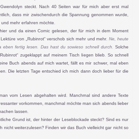
wendolyn steckt. Nach 40 Seiten war für mich aber erst mal
sichtlich, dass mir zwischendurch die Spannung genommen wurde,
n und mehr erfahren möchte.
hier und da einen Comic gelesen, der für mich in dem Moment
e Lektüre von „Rubinrot“ verschob sich mehr und mehr.
Ne, heute
a eben fertig lesen. Das hast du sowieso schnell durch.
Solche
ubinrot“ zugeklappt auf meinem Tisch liegen blieb. So schnell
 eine Buch abends auf mich wartet, fällt es mir schwer, mal eben
en. Die letzten Tage entschied ich mich dann doch lieber für die
 man vom Lesen abgehalten wird. Manchmal sind andere Texte
eressanter vorkommen, manchmal möchte man sich abends lieber
machen lassen.
tliche Grund ist, der hinter der Leseblockade steckt? Sind es nur
h nicht weiterzulesen? Finden wir das Buch vielleicht gar nicht so