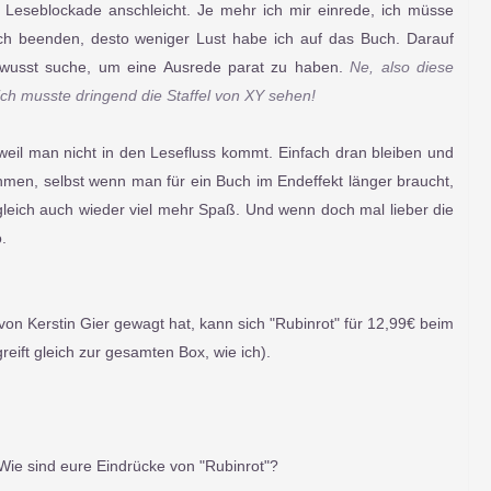
e Leseblockade anschleicht. Je mehr ich mir einrede, ich müsse
h beenden, desto weniger Lust habe ich auf das Buch. Darauf
bewusst suche, um eine Ausrede parat zu haben.
Ne, also diese
 ich musste dringend die Staffel von XY sehen!
r weil man nicht in den Lesefluss kommt. Einfach dran bleiben und
men, selbst wenn man für ein Buch im Endeffekt länger braucht,
gleich auch wieder viel mehr Spaß. Und wenn doch mal lieber die
o.
von Kerstin Gier gewagt hat, kann sich "Rubinrot" für 12,99€ beim
eift gleich zur gesamten Box, wie ich).
ie sind eure Eindrücke von "Rubinrot"?