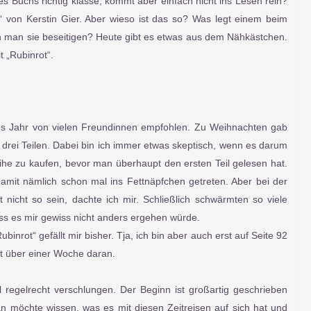
es Buchs richtig klasse, kommt aber einfach nicht ins Lesen rein?
t“ von Kerstin Gier. Aber wieso ist das so? Was legt einem beim
 man sie beseitigen? Heute gibt es etwas aus dem Nähkästchen.
 „Rubinrot“.
tes Jahr von vielen Freundinnen empfohlen. Zu Weihnachten gab
 drei Teilen. Dabei bin ich immer etwas skeptisch, wenn es darum
eihe zu kaufen, bevor man überhaupt den ersten Teil gelesen hat.
damit nämlich schon mal ins Fettnäpfchen getreten. Aber bei der
t nicht so sein, dachte ich mir. Schließlich schwärmten so viele
ss es mir gewiss nicht anders ergehen würde.
binrot“ gefällt mir bisher. Tja, ich bin aber auch erst auf Seite 92
it über einer Woche daran.
l regelrecht verschlungen. Der Beginn ist großartig geschrieben
n möchte wissen, was es mit diesen Zeitreisen auf sich hat und