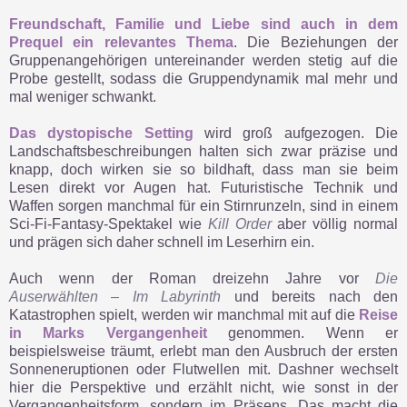
Freundschaft, Familie und Liebe sind auch in dem
Prequel ein relevantes Thema
. Die Beziehungen der
Gruppenangehörigen untereinander werden stetig auf die
Probe gestellt, sodass die Gruppendynamik mal mehr und
mal weniger schwankt.
Das dystopische Setting
wird groß aufgezogen. Die
Landschaftsbeschreibungen halten sich zwar präzise und
knapp, doch wirken sie so bildhaft, dass man sie beim
Lesen direkt vor Augen hat. Futuristische Technik und
Waffen sorgen manchmal für ein Stirnrunzeln, sind in einem
Sci-Fi-Fantasy-Spektakel wie
Kill Order
aber völlig normal
und prägen sich daher schnell im Leserhirn ein.
Auch wenn der Roman dreizehn Jahre vor
Die
Auserwählten – Im Labyrinth
und bereits nach den
Katastrophen spielt, werden wir manchmal mit auf die
Reise
in Marks Vergangenheit
genommen. Wenn er
beispielsweise träumt, erlebt man den Ausbruch der ersten
Sonneneruptionen oder Flutwellen mit. Dashner wechselt
hier die Perspektive und erzählt nicht, wie sonst in der
Vergangenheitsform, sondern im Präsens. Das macht die