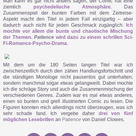
Man kann es gar nicht anders sagen, der Comic hat eine
ziemlich
psychedelische Atmosphäre
. Das
Zusammenspiel der bunten Farben mit dem Zeitreise-
Aspekt macht den Titel in jedem Fall einzigartig – aber
dadurch auch nicht für jeden Geschmack zugänglich.
Ich
mochte vor allem die bunte und chaotische Mischung
der Themen.
Patience
wird dazu zu einem schrillen Sci-
Fi-Romance-Psycho-Drama.
Mit dem um die 180 Seiten langen Titel war ich
zwischenzeitlich durch den zähen Handlungsfortschritt und
die ständigen Monologe nicht pausenlos gut unterhalten,
sondern manchmal sogar etwas gelangweilt. Dabei mochte
ich die schräge Story und auch die Zusammenmischung der
verschiedenen Genres. Zudem war es mal etwas anderes,
einen so bunten und grell illustrierten Comic zu lesen. Die
Figuren konnten mich allerdings nicht überzeugen, was ich
sehr schade fand. Ich vergebe daher
drei von fünf
möglichen Lesebrillen
an
Patience
von Daniel Clowes.