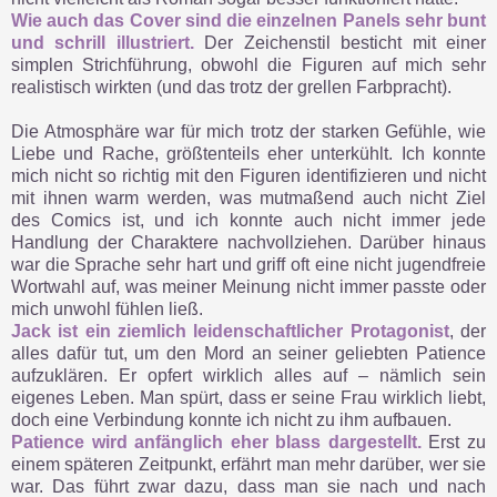
Wie auch das Cover sind die einzelnen Panels sehr bunt
und schrill illustriert.
Der Zeichenstil besticht mit einer
simplen Strichführung, obwohl die Figuren auf mich sehr
realistisch wirkten (und das trotz der grellen Farbpracht).
Die Atmosphäre war für mich trotz der starken Gefühle, wie
Liebe und Rache, größtenteils eher unterkühlt. Ich konnte
mich nicht so richtig mit den Figuren identifizieren und nicht
mit ihnen warm werden, was mutmaßend auch nicht Ziel
des Comics ist, und ich konnte auch nicht immer jede
Handlung der Charaktere nachvollziehen. Darüber hinaus
war die Sprache sehr hart und griff oft eine nicht jugendfreie
Wortwahl auf, was meiner Meinung nicht immer passte oder
mich unwohl fühlen ließ.
Jack ist ein ziemlich leidenschaftlicher Protagonist
, der
alles dafür tut, um den Mord an seiner geliebten Patience
aufzuklären. Er opfert wirklich alles auf – nämlich sein
eigenes Leben. Man spürt, dass er seine Frau wirklich liebt,
doch eine Verbindung konnte ich nicht zu ihm aufbauen.
Patience wird anfänglich eher blass dargestellt.
Erst zu
einem späteren Zeitpunkt, erfährt man mehr darüber, wer sie
war. Das führt zwar dazu, dass man sie nach und nach