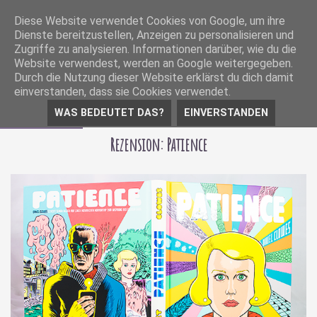
Diese Website verwendet Cookies von Google, um ihre
Dienste bereitzustellen, Anzeigen zu personalisieren und
Zugriffe zu analysieren. Informationen darüber, wie du die
Website verwendest, werden an Google weitergegeben.
Durch die Nutzung dieser Website erklärst du dich damit
einverstanden, dass sie Cookies verwendet.
WAS BEDEUTET DAS?
EINVERSTANDEN
20 Juli 2017
Rezension: Patience