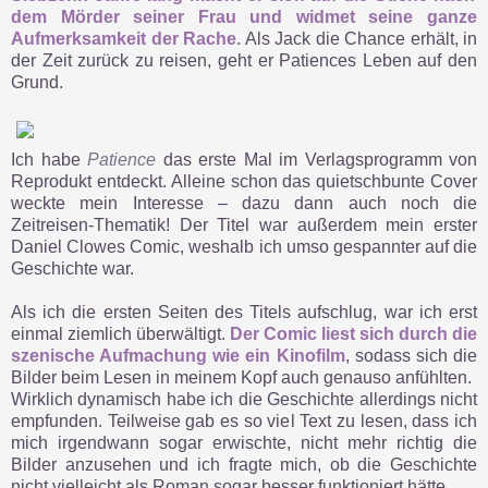
dem Mörder seiner Frau und widmet seine ganze
Aufmerksamkeit der Rache.
Als Jack die Chance erhält, in
der Zeit zurück zu reisen, geht er Patiences Leben auf den
Grund.
Ich habe
Patience
das erste Mal im Verlagsprogramm von
Reprodukt entdeckt. Alleine schon das quietschbunte Cover
weckte mein Interesse – dazu dann auch noch die
Zeitreisen-Thematik! Der Titel war außerdem mein erster
Daniel Clowes Comic, weshalb ich umso gespannter auf die
Geschichte war.
Als ich die ersten Seiten des Titels aufschlug, war ich erst
einmal ziemlich überwältigt.
Der Comic liest sich durch die
szenische Aufmachung wie ein Kinofilm
, sodass sich die
Bilder beim Lesen in meinem Kopf auch genauso anfühlten.
Wirklich dynamisch habe ich die Geschichte allerdings nicht
empfunden. Teilweise gab es so viel Text zu lesen, dass ich
mich irgendwann sogar erwischte, nicht mehr richtig die
Bilder anzusehen und ich fragte mich, ob die Geschichte
nicht vielleicht als Roman sogar besser funktioniert hätte.