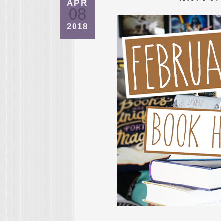
APR
08
2018