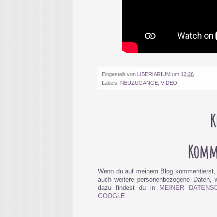
Eingestellt von
LIBERIARIUM
um
12:26
Labels:
NEUZUGÄNGE
,
VIDEO
K
Komme
Wenn du auf meinem Blog kommentierst, 
auch weitere personenbezogene Daten, wi
dazu findest du in
MEINER DATENS
GOOGLE
.