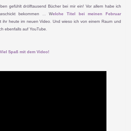
en gefühlt drölftausend Bücher bei mir ein! Vor allem habe ich
eschickt bekommen ... W
elche Titel bei meinen Februar
hrt ihr heute im neuen Video. Und wieso ich von einem Raum und
ch ebenfalls auf YouTube.
Viel Spaß mit dem Video!