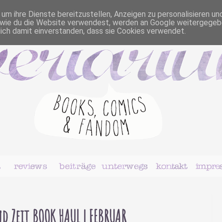
m ihre Dienste bereitzustellen, Anzeigen zu personalisieren un
r, wie du die Website verwendest, werden an Google weitergegeb
dich damit einverstanden, dass sie Cookies verwendet.
 Zeit BOOK HAUL | FEBRUAR