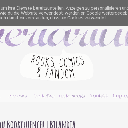
m ihre Dienste bereitzustellen, Anzeigen zu personalisieren un
r, wie du die Website verwendest, werden an Google weitergegeb
dich damit einverstanden, dass sie Cookies verwendet.
du Bookfluencer | Bilandia