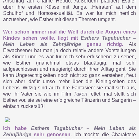
Anschlag auf Charlie Hebdo. Außerdem plaudert Esther
über ihre ersten Küsse mit Jungs, „Heiraten“ auf dem
Schulhof und Homosexualität. Es war für mich herrlich
anzusehen, wie Esther mit diesen Themen umgeht.
Wer schon immer mal die Welt durch die Augen eines
Kindes sehen wollte, liegt mit
Esthers Tagebücher –
Mein Leben als Zehnjährige
genau richtig.
Als
Erwachsener hat man ja doch relativ andere Vorstellungen
als Kinder und es war für mich sehr erfrischend zu sehen,
wie Esther (manchmal etwas blauäugig, mal sehr
aufgeschlossen und neugierig) durch ihren Alltag geht. Sie
kann Ungerechtigkeiten noch nicht so ganz verstehen, freut
sich aber dafür umso mehr über die Kleinigkeiten des
Lebens. Witzig sind auch ihre Fantasien: sie malt sich aus,
wie ihr Vater sie wie im Film
Taken
rettet, mal stellt sich
Esther vor, sie sei eine erfolgreiche Tänzerin und Sängerin –
einfach zuckersüß!
Ich habe
Esthers Tagebücher – Mein Leben als
Zehnjährige
sehr genossen.
Ich mochte die Charaktere