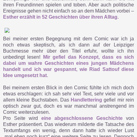
ihren Freundinnen spielen und toben. Aber auch politische
Ereignisse gehen nicht einfach so an dem Mädchen vorbei –
Esther erzählt in 52 Geschichten über ihren Alltag.
Bei meiner ersten Begegnung mit dem Comic war ich ja
noch etwas skeptisch, als ich dann auf der Leipziger
Buchmesse mehr über den Titel erfuhr, wollte ich ihn
unbedingt lesen!
Mir gefiel das Konzept, dass es sich
dabei um wahre Geschichten eines jungen Mädchens
handelt und ich war gespannt, wie Riad Sattouf diese
Idee umgesetzt hat.
Bei meinem ersten Blick in den Comic fühlte ich mich doch
etwas erschlagen: ich sah sehr viel Text, sehr viele und vor
allem kleine Buchstaben. Das
Handlettering
gefiel mir rein
optisch zwar gut, doch es war manchmal anstrengend im
Comic weiterzulesen.
Pro Seite wird
eine abgeschlossene Geschichte
von
Esther präsentiert. Das wiederum milderte die Tatsache des
Textumfangs ein wenig, denn dann hatte ich wieder Lust
„mal eben noch kurz“ eine weitere Seite zu lesen. Dennoch