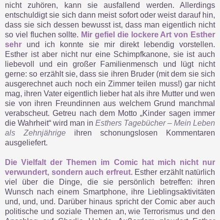
nicht zuhören, kann sie ausfallend werden. Allerdings
entschuldigt sie sich dann meist sofort oder weist darauf hin,
dass sie sich dessen bewusst ist, dass man eigentlich nicht
so viel fluchen sollte.
Mir gefiel die lockere Art von Esther
sehr
und ich konnte sie mir direkt lebendig vorstellen.
Esther ist aber nicht nur eine Schimpfkanone, sie ist auch
liebevoll und ein großer Familienmensch und lügt nicht
gerne: so erzählt sie, dass sie ihren Bruder (mit dem sie sich
ausgerechnet auch noch ein Zimmer teilen muss!) gar nicht
mag, ihren Vater eigentlich lieber hat als ihre Mutter und wen
sie von ihren Freundinnen aus welchem Grund manchmal
verabscheut. Getreu nach dem Motto „Kinder sagen immer
die Wahrheit“ wird man in
Esthers Tagebücher – Mein Leben
als Zehnjährige
ihren schonungslosen Kommentaren
ausgeliefert.
Die Vielfalt der Themen im Comic hat mich nicht nur
verwundert, sondern auch erfreut.
Esther erzählt natürlich
viel über die Dinge, die sie persönlich betreffen: ihren
Wunsch nach einem Smartphone, ihre Lieblingsaktivitäten
und, und, und. Darüber hinaus spricht der Comic aber auch
politische und soziale Themen an, wie Terrorismus und den