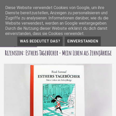
Diese Website verwendet Cookies von Google, um ihre
Dienste bereitzustellen, Anzeigen zu personalisieren und
Zugriffe zu analysieren. Informationen darüber, wie du die
Website verwendest, werden an Google weitergegeben.
Durch die Nutzung dieser Website erklärst du dich damit
einverstanden, dass sie Cookies verwendet.
WAS BEDEUTET DAS?
EINVERSTANDEN
01 August 2017
Rezension: Esthers Tagebücher - Mein Leben als Zehnjährige