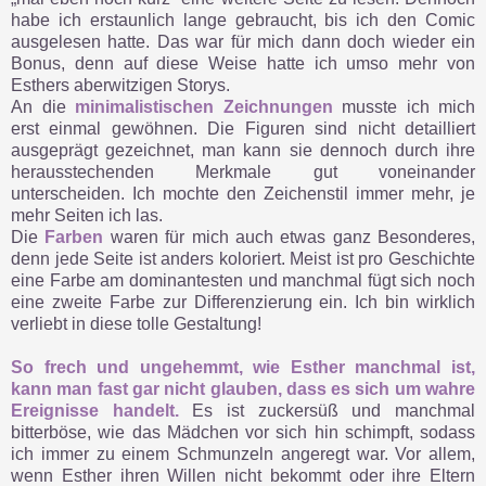
habe ich erstaunlich lange gebraucht, bis ich den Comic
ausgelesen hatte. Das war für mich dann doch wieder ein
Bonus, denn auf diese Weise hatte ich umso mehr von
Esthers aberwitzigen Storys.
An die
minimalistischen Zeichnungen
musste ich mich
erst einmal gewöhnen. Die Figuren sind nicht detailliert
ausgeprägt gezeichnet, man kann sie dennoch durch ihre
herausstechenden Merkmale gut voneinander
unterscheiden. Ich mochte den Zeichenstil immer mehr, je
mehr Seiten ich las.
Die
Farben
waren für mich auch etwas ganz Besonderes,
denn jede Seite ist anders koloriert. Meist ist pro Geschichte
eine Farbe am dominantesten und manchmal fügt sich noch
eine zweite Farbe zur Differenzierung ein. Ich bin wirklich
verliebt in diese tolle Gestaltung!
So frech und ungehemmt, wie Esther manchmal ist,
kann man fast gar nicht glauben, dass es sich um wahre
Ereignisse handelt.
Es ist zuckersüß und manchmal
bitterböse, wie das Mädchen vor sich hin schimpft, sodass
ich immer zu einem Schmunzeln angeregt war. Vor allem,
wenn Esther ihren Willen nicht bekommt oder ihre Eltern