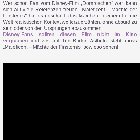
Wer schon Fan vom Disney-Film „Dornröschen“ war, kann
sich auf viele Referenzen freuen. „Maleficent – Mächte der
Finsternis“ hat es geschafft, das Märchen in einem für die
Welt realistischen Kontext weiterzuerzählen, ohne absurd zu
sein oder von den Ursprüngen abzukommen.
Disney-Fans sollten diesen Film nicht im Kino
verpassen
und wer auf Tim Burton Ästhetik steht, muss
„Maleficent – Mächte der Finsternis“ sowieso sehen!